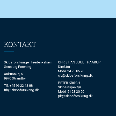
KONTAKT
Skibsforsikringen Frederikshavn
CHRISTIAN JUUL THAARUP
Gensidig Forening
Direktør
Mobil 24 75 85 76
Auktionkaj 5
cjt@skibsforsikring.dk
9970 Strandby
PETER KRØGH
Tlf. +45 96 22 13 88
Skibsinspektør
frh@skibsforsikring.dk
Mobil 51 23 20 90
pk@skibsforsikring.dk