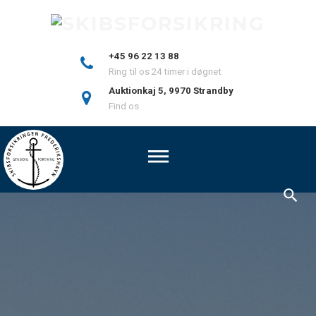
S
k
i
+45 96 22 13 88
p
Ring til os 24 timer i døgnet
t
Auktionkaj 5, 9970 Strandby
o
Find os
c
o
n
t
e
n
F
t
O
R
S
I
D
E